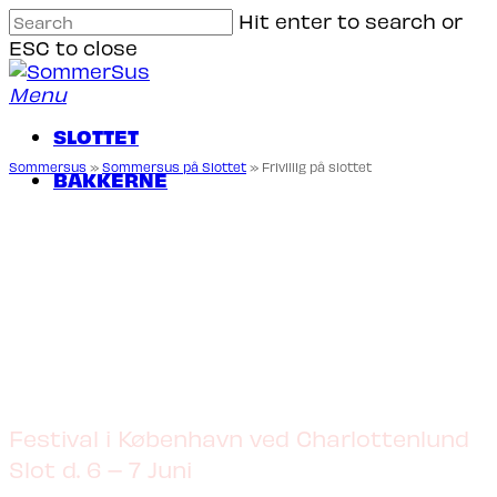
Skip
Hit enter to search or
to
ESC to close
main
Close
content
Search
Menu
SLOTTET
Sommersus
»
Sommersus på Slottet
»
Frivillig på slottet
B
A
K
K
E
R
N
E
FRIVILLIG PÅ SLOTTET
Festival i København ved Charlottenlund
Slot d. 6 – 7 Juni