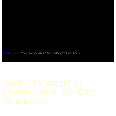
Sommersus
»
Gentofte Jazzklub – Six City Stompers
Gentofte Jazzklub
præsenterer: Six City
Stompers
Six City Stompers åbner lørdagens program på