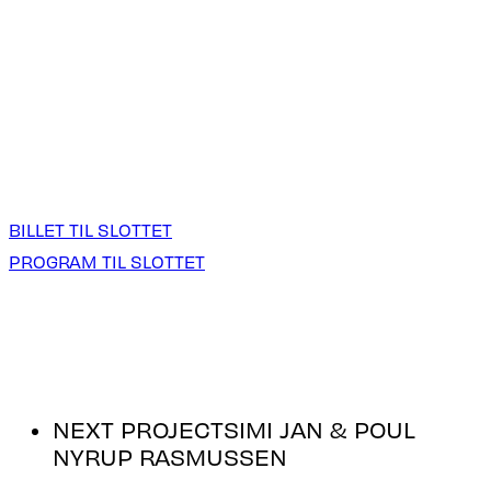
Gentofte Jazzklub står bag denne koncert og skaber
en unik ramme for musikelskere i alle aldre.
Gør dig klar til jazz og sommerstemning!
Sæt kryds i kalenderen og kom forbi scenen lørdag kl.
12:00. Her får du en koncertoplevelse, der forener
dygtige musikere med en helt særlig
festivalstemning.
B
I
L
L
E
T
T
I
L
S
L
O
T
T
E
T
P
R
O
G
R
A
M
T
I
L
S
L
O
T
T
E
T
NEXT PROJECT
SIMI JAN & POUL
NYRUP RASMUSSEN