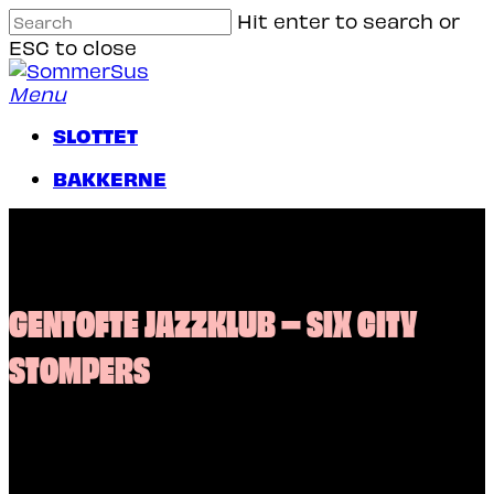
Skip
Hit enter to search or
to
ESC to close
main
Close
content
Search
Menu
SLOTTET
B
A
K
K
E
R
N
E
GENTOFTE JAZZKLUB – SIX CITY
STOMPERS