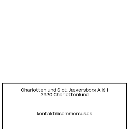
Charlottenlund Slot, Jægersborg Allé 1
2920 Charlottenlund
kontakt@sommersus.dk