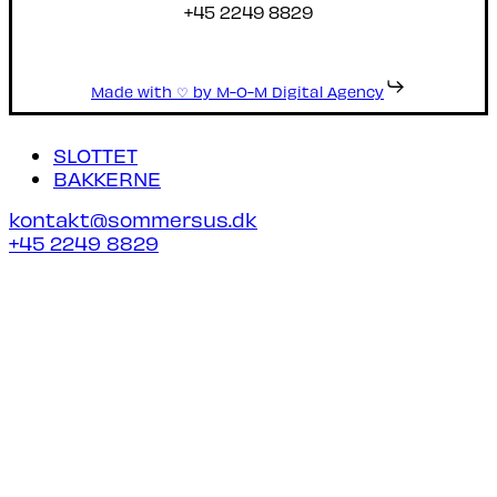
+45 2249 8829
Made with ♡ by M-O-M Digital Agency
Close
SLOTTET
Menu
BAKKERNE
kontakt@sommersus.dk
+45 2249 8829