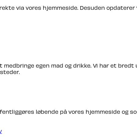
irekte via vores hjemmeside. Desuden opdaterer 
OG DRIKKE MED?
t at medbringe egen mad og drikke. Vi har et bred
steder.
ØRES PROGRAMMET?
fentliggøres løbende på vores hjemmeside og soc
v