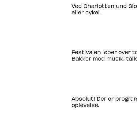
Ved Charlottenlund Slo
eller cykel.
HVORNÅR FINDER SOMME
Festivalen løber over t
Bakker med musik, talks
ER FESTIVALEN BØRNEV
Absolut! Der er program
oplevelse.
HVORDAN KØBER JEG BIL