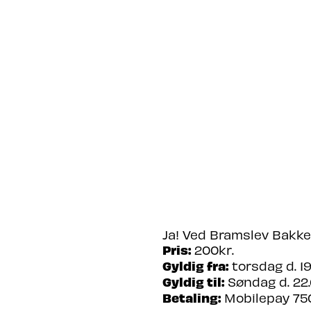
OFTE STILLED
ER DER PARKERINGSMU
Ja! Ved Bramslev Bakke
Pris:
200kr.
Gyldig fra:
torsdag d. 19.
Gyldig til:
Søndag d. 22.
Betaling:
Mobilepay 75