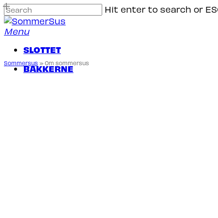
Skip
Hit enter to search or ES
to
Close
main
Search
Menu
content
SLOTTET
Sommersus
»
Om sommersus
B
A
K
K
E
R
N
E