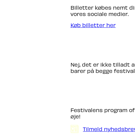
Billetter købes nemt d
vores sociale medier.
Køb billetter her
MÅ JEG TAGE EGEN MAD 
Nej, det er ikke tillad
barer på begge festival
HVORNÅR OFFENTLIGG
Festivalens program of
øje!
Tilmeld nyhedsbre